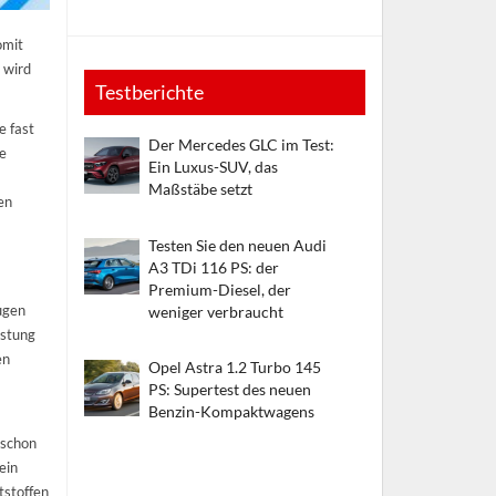
omit
 wird
Testberichte
e fast
Der Mercedes GLC im Test:
ge
Ein Luxus-SUV, das
Maßstäbe setzt
en
Testen Sie den neuen Audi
A3 TDi 116 PS: der
Premium-Diesel, der
ugen
weniger verbraucht
istung
en
Opel Astra 1.2 Turbo 145
PS: Supertest des neuen
Benzin-Kompaktwagens
 schon
ein
tstoffen