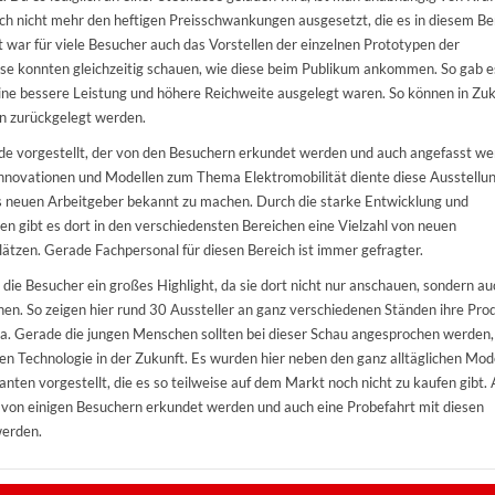
ch nicht mehr den heftigen Preisschwankungen ausgesetzt, die es in diesem Be
nt war für viele Besucher auch das Vorstellen der einzelnen Prototypen der
ese konnten gleichzeitig schauen, wie diese beim Publikum ankommen. So gab es
eine bessere Leistung und höhere Reichweite ausgelegt waren. So können in Zu
n zurückgelegt werden.
de vorgestellt, der von den Besuchern erkundet werden und auch angefasst w
Innovationen und Modellen zum Thema Elektromobilität diente diese Ausstellu
 neuen Arbeitgeber bekannt zu machen. Durch die starke Entwicklung und
en gibt es dort in den verschiedensten Bereichen eine Vielzahl von neuen
ätzen. Gerade Fachpersonal für diesen Bereich ist immer gefragter.
 die Besucher ein großes Highlight, da sie dort nicht nur anschauen, sondern au
en. So zeigen hier rund 30 Aussteller an ganz verschiedenen Ständen ihre Pro
. Gerade die jungen Menschen sollten bei dieser Schau angesprochen werden,
zen Technologie in der Zukunft. Es wurden hier neben den ganz alltäglichen Mod
nten vorgestellt, die es so teilweise auf dem Markt noch nicht zu kaufen gibt.
 von einigen Besuchern erkundet werden und auch eine Probefahrt mit diesen
werden.