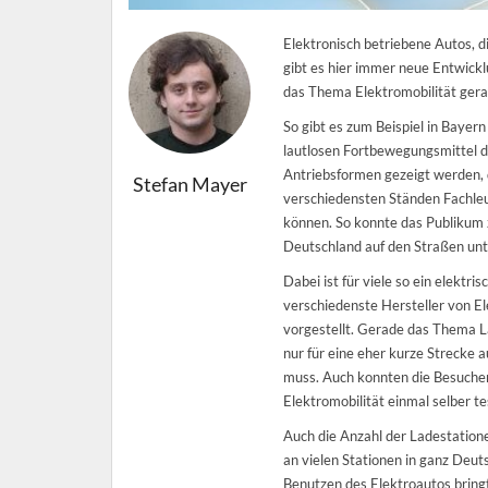
Elektronisch betriebene Autos, d
gibt es hier immer neue Entwickl
das Thema Elektromobilität gera
So gibt es zum Beispiel in Bayern
lautlosen Fortbewegungsmittel de
Antriebsformen gezeigt werden, di
Stefan Mayer
verschiedensten Ständen Fachleu
können. So konnte das Publikum 
Deutschland auf den Straßen unt
Dabei ist für viele so ein elektr
verschiedenste Hersteller von E
vorgestellt. Gerade das Thema La
nur für eine eher kurze Strecke
muss. Auch konnten die Besucher
Elektromobilität einmal selber t
Auch die Anzahl der Ladestation
an vielen Stationen in ganz Deuts
Benutzen des Elektroautos bringt