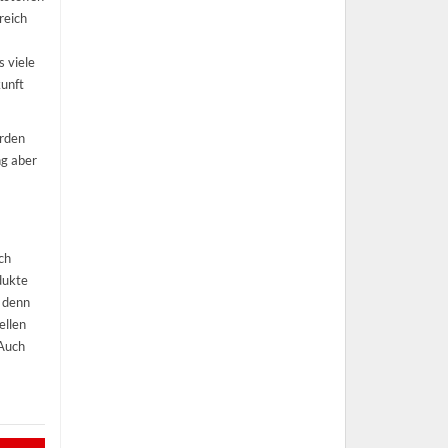
reich
 viele
kunft
erden
ng aber
ch
dukte
 denn
ellen
 Auch