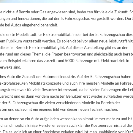
ie nicht auf Benzin oder Gas angewiesen sind, bedeuten für viele die Zukunft. S
ungen und Innovationen, die auf der 5. Fahrzeugschau vorgestellt werden. Dort
de bei Autos eingehend behandelt.
 die erste Modellstadt für Elektromobilität, in der bei der 5. Fahrzeugschau dies
m Publikum vorgestellt werden. Es sollen dabei vor allem neue, leistungsfähi
e es im Bereich Elektromobilität gibt. Auf dieser Ausstellung gibt es an den
te rund um dieses Thema, die Fragen beantworten und gleichzeitig auch berat
zum Beispiel erfahren das zurzeit rund 5000 Fahrzeuge mit Elektroantrieb in
erwegs sind.
isches Auto die Zukunft der Automobilindustrie. Auf der 5. Fahrzeugschau haben
lektrofahrzeugen Mobilitätskonzepte und auch ihre neusten Modelle an Fahrze
ngstrecke war für viele Besucher interessant, da bei vielen Fahrzeugen die Le
 ausreicht und es dann vor dem nächsten Benutzen erst wieder aufgeladen werd
 der 5. Fahrzeugschau die vielen verschiedenen Modelle im Bereich der
esten und sich somit ein eigenes Bild von dieser neuen Technik machen.
en an denen so ein Auto aufgeladen werden kann nimmt immer mehr zu und ist
chland möglich. Einige Hersteller zeigen auch klar die Kostenersparnis, auf die 
. Da es lediglich an einer Steckdose geladen wird, ist man unabhängig von Kraf