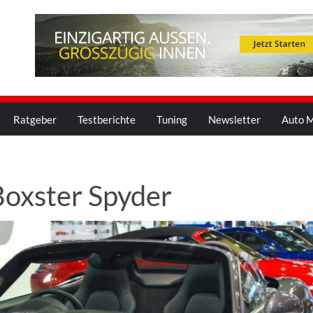
Ratgeber
Testberichte
Tuning
Newsletter
Auto M
Boxster Spyder