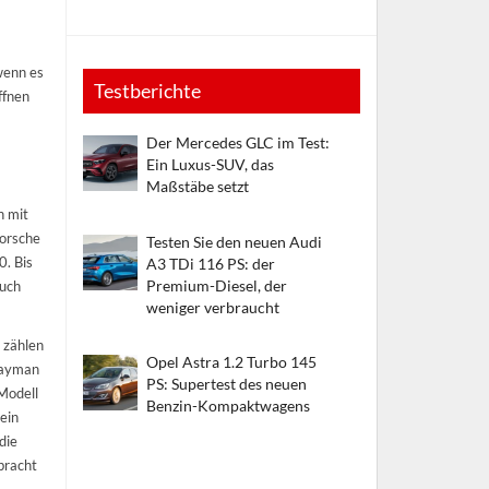
wenn es
Testberichte
ffnen
Der Mercedes GLC im Test:
Ein Luxus-SUV, das
Maßstäbe setzt
h mit
Porsche
Testen Sie den neuen Audi
0. Bis
A3 TDi 116 PS: der
Premium-Diesel, der
auch
weniger verbraucht
 zählen
Opel Astra 1.2 Turbo 145
 Cayman
PS: Supertest des neuen
 Modell
Benzin-Kompaktwagens
ein
die
ebracht