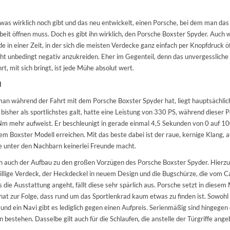
etwas wirklich noch gibt und das neu entwickelt, einen Porsche, bei dem man das
eit öffnen muss. Doch es gibt ihn wirklich, den Porsche Boxster Spyder. Auch 
de in einer Zeit, in der sich die meisten Verdecke ganz einfach per Knopfdruck ö
icht unbedingt negativ anzukreiden. Eher im Gegenteil, denn das unvergessliche
hrt, mit sich bringt, ist jede Mühe absolut wert.
l
an während der Fahrt mit dem Porsche Boxster Spyder hat, liegt hauptsächlic
bisher als sportlichstes galt, hatte eine Leistung von 330 PS, während dieser 
 mehr aufweist. Er beschleunigt in gerade einmal 4,5 Sekunden von 0 auf 10
m Boxster Modell erreichen. Mit das beste dabei ist der raue, kernige Klang, 
 unter den Nachbarn keinerlei Freunde macht.
 auch der Aufbau zu den großen Vorzügen des Porsche Boxster Spyder. Hierzu
illige Verdeck, der Heckdeckel in neuem Design und die Bugschürze, die vom
ie Ausstattung angeht, fällt diese sehr spärlich aus. Porsche setzt in diesem
 hat zur Folge, dass rund um das Sportlenkrad kaum etwas zu finden ist. Sowohl 
und ein Navi gibt es lediglich gegen einen Aufpreis. Serienmäßig sind hingegen 
 bestehen. Dasselbe gilt auch für die Schlaufen, die anstelle der Türgriffe ang