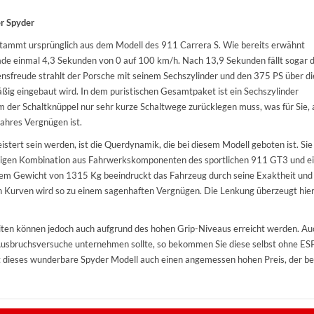
er Spyder
stammt ursprünglich aus dem Modell des 911 Carrera S. Wie bereits erwähnt
rade einmal 4,3 Sekunden von 0 auf 100 km/h. Nach 13,9 Sekunden fällt sogar 
nsfreude strahlt der Porsche mit seinem Sechszylinder und den 375 PS über di
ßig eingebaut wird. In dem puristischen Gesamtpaket ist ein Sechszylinder
em der Schaltknüppel nur sehr kurze Schaltwege zurücklegen muss, was für Sie, 
ahres Vergnügen ist.
istert sein werden, ist die Querdynamik, die bei diesem Modell geboten ist. Sie
maligen Kombination aus Fahrwerkskomponenten des sportlichen 911 GT3 und 
nem Gewicht von 1315 Kg beeindruckt das Fahrzeug durch seine Exaktheit und
rch Kurven wird so zu einem sagenhaften Vergnügen. Die Lenkung überzeugt hie
ten können jedoch auch aufgrund des hohen Grip-Niveaus erreicht werden. Au
usbruchsversuche unternehmen sollte, so bekommen Sie diese selbst ohne ESP
hat dieses wunderbare Spyder Modell auch einen angemessen hohen Preis, der be