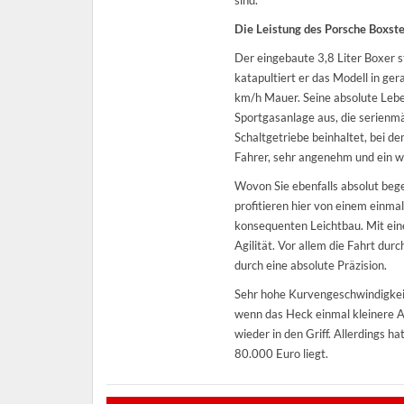
sind.
Die Leistung des Porsche Boxst
Der eingebaute 3,8 Liter Boxer 
katapultiert er das Modell in ge
km/h Mauer. Seine absolute Lebe
Sportgasanlage aus, die serienmä
Schaltgetriebe beinhaltet, bei d
Fahrer, sehr angenehm und ein w
Wovon Sie ebenfalls absolut bege
profitieren hier von einem ein
konsequenten Leichtbau. Mit ei
Agilität. Vor allem die Fahrt du
durch eine absolute Präzision.
Sehr hohe Kurvengeschwindigkei
wenn das Heck einmal kleinere A
wieder in den Griff. Allerdings 
80.000 Euro liegt.