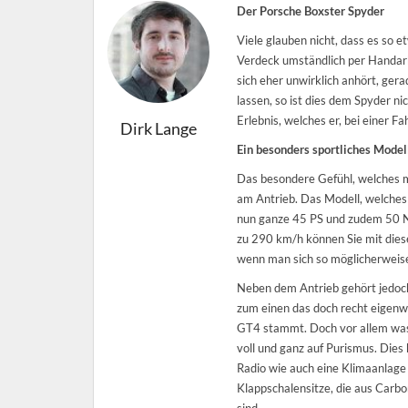
Der Porsche Boxster Spyder
Viele glauben nicht, dass es so 
Verdeck umständlich per Handarb
sich eher unwirklich anhört, gera
lassen, so ist dies dem Spyder n
Erlebnis, welches er, bei einer Fa
Dirk Lange
Ein besonders sportliches Model
Das besondere Gefühl, welches m
am Antrieb. Das Modell, welches 
nun ganze 45 PS und zudem 50 Nm
zu 290 km/h können Sie mit diese
wenn man sich so möglicherweise
Neben dem Antrieb gehört jedoch
zum einen das doch recht eigenw
GT4 stammt. Doch vor allem was d
voll und ganz auf Purismus. Dies
Radio wie auch eine Klimaanlage 
Klappschalensitze, die aus Carbon