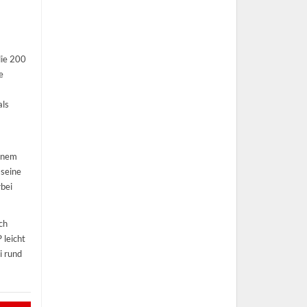
die 200
e
als
einem
 seine
rbei
ch
 leicht
i rund