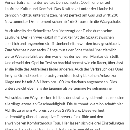
Vorwärtsdrang munter weiter. Dennoch setzt Opel hier eher auf
Laufruhe Kultur und Komfort. Das Kraftpaket unter der Haube ist
dennoch nicht zu unterschätzen, hängt perfekt am Gas und wirft 280
Newtonmeter Drehmoment schon ab 1650 Touren in die Waagschale.
Auch abseits der Schnellstraßen überzeugt der Turbo durch seine
Laufruhe. Der Fahrwerksabstimmung gelingt der Spagat zwischen
sportlich und angenehm straff. Unebenheiten werden brav geschluckt.
Zum Wechseln der sechs Gänge muss der Schalthebel über ziemlich
weite Wege geführt werden was eines der wenigen Mankos darstellt.
Und obwohl der Opel im Test so brachial bremst wie ein Racer, überlässt
er die Rolle des Aufreißers lieber anderen. Auch der Verbrauch des Opel
Insignia Grand Sport im praxisgerechten Test gibt keinen Anlass zur
Klage und ist mit 8,8 Litern pro 100 km durchaus angemessen. Dies
unterstreicht ebenfalls die Eignung als geräumige Reiselimousine.
Auf schlechten Wegstrecken fehlt es der straff abgestimmten Limousine
allerdings etwas an Geschmeidigkeit. Die Automatikversion schafft hier
Abhilfe zu einem Aufpreis von plus 2995 Euro. Diese verfügt
serienmäßig über das adaptive Fahrwerk Flex-Ride und den
anwählbaren Komfortmodus Tour. Hier lassen sich die drei Einstellungen
Standard, Sport und Tour je nach Fahrgusto anwählen und