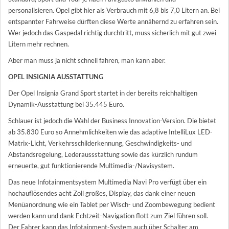
personalisieren. Opel gibt hier als Verbrauch mit 6,8 bis 7,0 Litern an. Bei
entspannter Fahrweise dürften diese Werte annähernd zu erfahren sein.
Wer jedoch das Gaspedal richtig durchtritt, muss sicherlich mit gut zwei
Litern mehr rechnen.
Aber man muss ja nicht schnell fahren, man kann aber.
OPEL INSIGNIA AUSSTATTUNG
Der Opel Insignia Grand Sport startet in der bereits reichhaltigen
Dynamik-Ausstattung bei 35.445 Euro.
Schlauer ist jedoch die Wahl der Business Innovation-Version. Die bietet
ab 35.830 Euro so Annehmlichkeiten wie das adaptive IntelliLux LED-
Matrix-Licht, Verkehrsschilderkennung, Geschwindigkeits- und
Abstandsregelung, Lederaussstattung sowie das kürzlich rundum
erneuerte, gut funktionierende Multimedia-/Navisystem.
Das neue Infotainmentsystem Multimedia Navi Pro verfügt über ein
hochauflösendes acht Zoll großes, Display, das dank einer neuen
Menüanordnung wie ein Tablet per Wisch- und Zoombewegung bedient
werden kann und dank Echtzeit-Navigation flott zum Ziel führen soll.
Der Fahrer kann das Infotainment-System auch über Schalter am