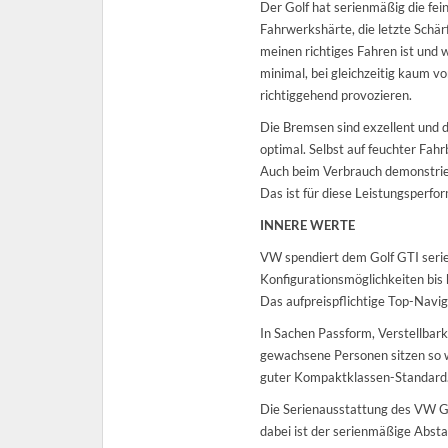
Der Golf hat serienmäßig die fe
Fahrwerkshärte, die letzte Schä
meinen richtiges Fahren ist und 
minimal, bei gleichzeitig kaum 
richtiggehend provozieren.
Die Bremsen sind exzellent und d
optimal. Selbst auf feuchter Fah
Auch beim Verbrauch demonstriert
Das ist für diese Leistungsperf
INNERE WERTE
VW spendiert dem Golf GTI serien
Konfigurationsmöglichkeiten bis
Das aufpreispflichtige Top-Navig
In Sachen Passform, Verstellbarke
gewachsene Personen sitzen so w
guter Kompaktklassen-Standard
Die Serienausstattung des VW Go
dabei ist der serienmäßige Abs