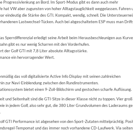
ine Progressivlenkung an Bord. Im Sport-Modus gibt es dann auch mehr
rfe hat VW aber zugunsten von hoher Alltagstauglichkeit weggelassen. Fahren 
war eindeutig die Stärke des GTI. Kompakt, wendig, schnell. Die Untersteuernei
vorhandenen Lastwechsel-Tücken. Auch bei abgeschaltetem ESP muss man Drift
as Sperrdifferenzial erledigt seine Arbeit beim Herausbeschleunigen aus Kurv
rbahn gibt es nur wenig Scharren mit den Vorderhufen.
 der Golf GTI mit 7,8 Liter absolute Alltagsstärke.
ormance ein hervorragender Wert.
mäßig das voll digitalisierte Active Info Display mit seinen zahlreichen
 hin zur Navi-Einblendung zwischen den Rundinstrumenten.
ationssystem bietet einen 9-Zoll-Bildschirm und gestochen scharfe Auflösung.
it und Seitenhalt sind die GTI-Sitze in dieser Klasse nicht zu toppen. Vier groß
ie in jedem Golf, also sehr gut, die 380 Liter Grundvolumen des Laderaums gel
.
lf GTI Performance ist abgesehen von den Sport-Zutaten mittelprächtig. Posi
tandsregel-Tempomat und das immer noch vorhandene CD-Laufwerk. Via seiten