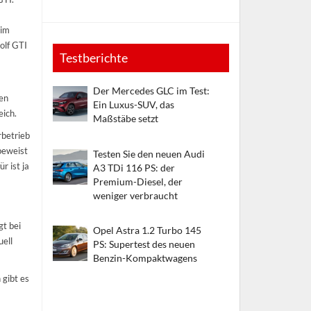
 im
olf GTI
Testberichte
Der Mercedes GLC im Test:
hen
Ein Luxus-SUV, das
eich.
Maßstäbe setzt
rbetrieb
beweist
Testen Sie den neuen Audi
r ist ja
A3 TDi 116 PS: der
Premium-Diesel, der
weniger verbraucht
gt bei
Opel Astra 1.2 Turbo 145
uell
PS: Supertest des neuen
Benzin-Kompaktwagens
 gibt es