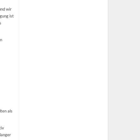
und wir
gung ist
s
en
ten als
tiv
langer