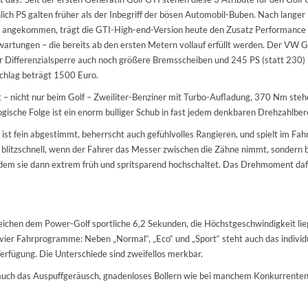
lich PS galten früher als der Inbegriff der bösen Automobil-Buben. Nach langer
nt angekommen, trägt die GTI-High-end-Version heute den Zusatz Performance
rtungen – die bereits ab den ersten Metern vollauf erfüllt werden. Der VW G
Differenzialsperre auch noch größere Bremsscheiben und 245 PS (statt 230)
chlag beträgt 1500 Euro.
– nicht nur beim Golf – Zweiliter-Benziner mit Turbo-Aufladung, 370 Nm ste
ogische Folge ist ein enorm bulliger Schub in fast jedem denkbaren Drehzahlber
t fein abgestimmt, beherrscht auch gefühlvolles Rangieren, und spielt im Fah
nur blitzschnell, wenn der Fahrer das Messer zwischen die Zähne nimmt, sondern 
ndem sie dann extrem früh und spritsparend hochschaltet. Das Drehmoment dafü
eichen dem Power-Golf sportliche 6,2 Sekunden, die Höchstgeschwindigkeit lie
vier Fahrprogramme: Neben „Normal“, „Eco“ und „Sport“ steht auch das individ
Verfügung. Die Unterschiede sind zweifellos merkbar.
auch das Auspuffgeräusch, gnadenloses Bollern wie bei manchem Konkurrenten