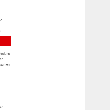
ne
.
bindung
er
hzahlen,
t
den