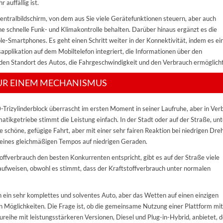
 auffällig ist.
ntralbildschirm, von dem aus Sie viele Gerätefunktionen steuern, aber auch
e schnelle Funk- und Klimakontrolle behalten. Darüber hinaus ergänzt es die
le-Smartphones. Es geht einen Schritt weiter in der Konnektivität, indem es ei
pplikation auf dem Mobiltelefon integriert, die Informationen über den
den Standort des Autos, die Fahrgeschwindigkeit und den Verbrauch ermöglicht
NUR EINEM MECHANISMUS
Trizylinderblock überrascht im ersten Moment in seiner Laufruhe, aber in Ver
ikgetriebe stimmt die Leistung einfach. In der Stadt oder auf der Straße, unt
e schöne, gefügige Fahrt, aber mit einer sehr fairen Reaktion bei niedrigen Dre
eines gleichmäßigen Tempos auf niedrigen Geraden.
offverbrauch den besten Konkurrenten entspricht, gibt es auf der Straße viele
 aufweisen, obwohl es stimmt, dass der Kraftstoffverbrauch unter normalen
 ein sehr komplettes und solventes Auto, aber das Wetten auf einen einzigen
 Möglichkeiten. Die Frage ist, ob die gemeinsame Nutzung einer Plattform mi
reihe mit leistungsstärkeren Versionen, Diesel und Plug-in-Hybrid, anbietet, 