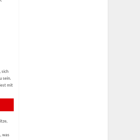
 sich
 sein.
est mit
itze,
s, was