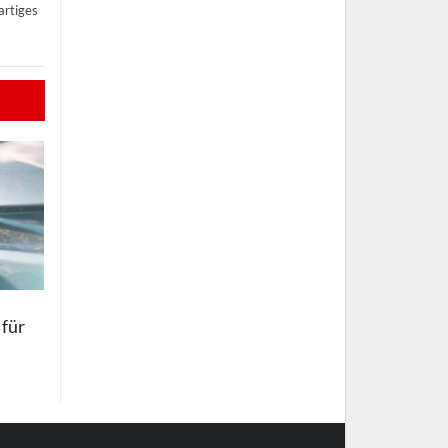
artiges
 für