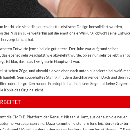
m Markt, die sicherlich durch das futuristische Design konsolidiert wurden,
ion des Nissan Juke weiterhin auf die emotionale Wirkung, obwohl seine Entwic
 hervorgebracht hat.
schsten Entwürfe jene sind, die gut altern. Der Juke war aufgrund seines
 das ebenso sehr geschätzt wie abgelehnt wurde, ob es nun sehr beliebt war o
olgs ist klar, dass das Design sein Hauptwert war.
tilistischen Züge, und obwohl sie von oben nach unten nuanciert sind, weiß ma
ch handelt. Sein coupéhaftes Styling mit dem durchhängenden Dach und den in 
iffen oder der großen runden Frontoptik, hat in diesem Segment keine Gegensp
ie Kopie das Original nicht.
ARBEITET
mt die CMF+B-Plattform der Renault-Nissan-Allianz, aus der auch die neuen
aptur hervorgegangen sind. Dazu kommt eine steifere (und leichtere) Struktur
er Radstand (10 cm) als der vorherige und breitere Spuren (er ist länger – 7,5 c