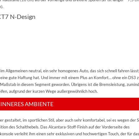
).
CT7 N-Design
im Allgemeinen neutral, ein sehr homogenes Auto, das sich schnell fahren lässt,
 eine gute Haftung hat. Und immer mit einem Plus an Komfort… ohne ein DS3 zu
en Maßstab in diesem Segment geworden. Übrigens ist die Bremsleistung, zumind
fen, aufgrund der kurzen Wege außergewöhnlich hoch.
S INNERES AMBIENTE
er gestaltet, im sportlichen Stil, aber auch sehr komfortabel, sei es wegen der S
tion des Schalthebels. Das Alcantara-Stoff-Finish auf der Vorderseite des
onsole verleiht ihm einen sehr exklusiven und hochwertigen Touch, der für da