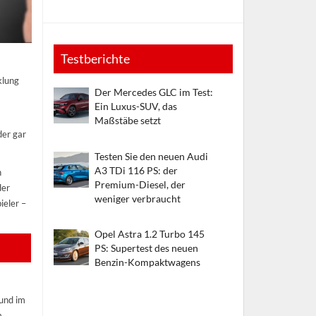
Testberichte
klung
Der Mercedes GLC im Test:
Ein Luxus-SUV, das
Maßstäbe setzt
der gar
Testen Sie den neuen Audi
A3 TDi 116 PS: der
n
Premium-Diesel, der
der
weniger verbraucht
ieler –
Opel Astra 1.2 Turbo 145
PS: Supertest des neuen
Benzin-Kompaktwagens
 und im
m,