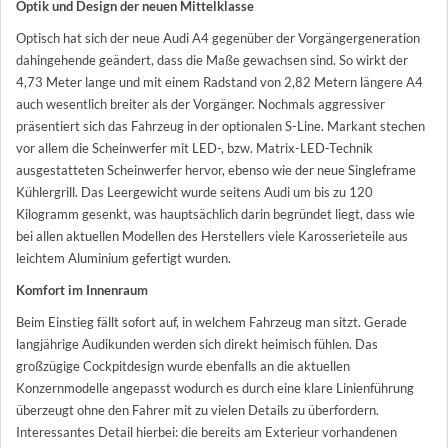
Optik und Design der neuen Mittelklasse
Optisch hat sich der neue Audi A4 gegenüber der Vorgängergeneration
dahingehende geändert, dass die Maße gewachsen sind. So wirkt der
4,73 Meter lange und mit einem Radstand von 2,82 Metern längere A4
auch wesentlich breiter als der Vorgänger. Nochmals aggressiver
präsentiert sich das Fahrzeug in der optionalen S-Line. Markant stechen
vor allem die Scheinwerfer mit LED-, bzw. Matrix-LED-Technik
ausgestatteten Scheinwerfer hervor, ebenso wie der neue Singleframe
Kühlergrill. Das Leergewicht wurde seitens Audi um bis zu 120
Kilogramm gesenkt, was hauptsächlich darin begründet liegt, dass wie
bei allen aktuellen Modellen des Herstellers viele Karosserieteile aus
leichtem Aluminium gefertigt wurden.
Komfort im Innenraum
Beim Einstieg fällt sofort auf, in welchem Fahrzeug man sitzt. Gerade
langjährige Audikunden werden sich direkt heimisch fühlen. Das
großzügige Cockpitdesign wurde ebenfalls an die aktuellen
Konzernmodelle angepasst wodurch es durch eine klare Linienführung
überzeugt ohne den Fahrer mit zu vielen Details zu überfordern.
Interessantes Detail hierbei: die bereits am Exterieur vorhandenen