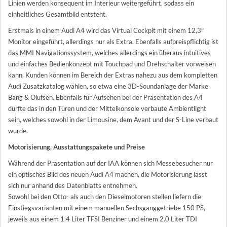
Linien werden konsequent im Interieur weitergeführt, sodass ein
einheitliches Gesamtbild entsteht.
Erstmals in einem Audi A4 wird das Virtual Cockpit mit einem 12,3″
Monitor eingeführt, allerdings nur als Extra. Ebenfalls aufpreispflichtig ist
das MMI Navigationssystem, welches allerdings ein überaus intuitives
und einfaches Bedienkonzept mit Touchpad und Drehschalter vorweisen
kann. Kunden können im Bereich der Extras nahezu aus dem kompletten
Audi Zusatzkatalog wählen, so etwa eine 3D-Soundanlage der Marke
Bang & Olufsen. Ebenfalls für Aufsehen bei der Präsentation des A4
dürfte das in den Türen und der Mittelkonsole verbaute Ambientlight
sein, welches sowohl in der Limousine, dem Avant und der S-Line verbaut
wurde.
Motorisierung, Ausstattungspakete und Preise
Während der Präsentation auf der IAA können sich Messebesucher nur
ein optisches Bild des neuen Audi A4 machen, die Motorisierung lässt
sich nur anhand des Datenblatts entnehmen.
Sowohl bei den Otto- als auch den Dieselmotoren stellen liefern die
Einstiegsvarianten mit einem manuellen Sechsganggetriebe 150 PS,
jeweils aus einem 1.4 Liter TFSI Benziner und einem 2.0 Liter TDI